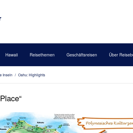
Hawaii
Reisethemen
Geschäftsreisen
Über Reiseb
e Inseln
/
Oahu: Highlights
Place“