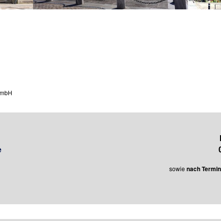
GmbH
e
sowie
nach Termi