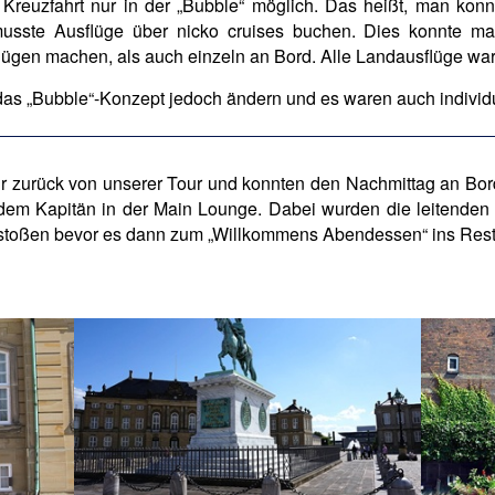
 Kreuzfahrt nur in der „Bubble“ möglich. Das heißt, man kon
usste Ausflüge über nicko cruises buchen. Dies konnte m
lügen machen, als auch einzeln an Bord. Alle Landausflüge wa
h das „Bubble“-Konzept jedoch ändern und es waren auch indivi
ir zurück von unserer Tour und konnten den Nachmittag an Bo
dem Kapitän in der Main Lounge. Dabei wurden die leitenden Of
stoßen bevor es dann zum „Willkommens Abendessen“ ins Rest