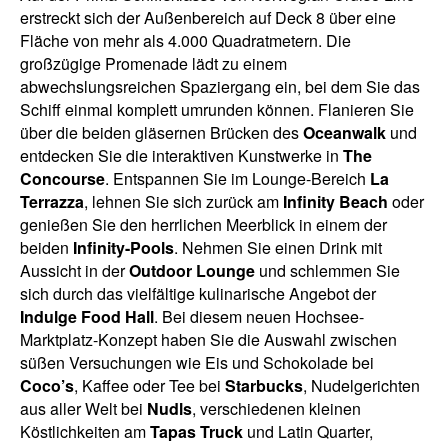
erstreckt sich der Außenbereich auf Deck 8 über eine
Fläche von mehr als 4.000 Quadratmetern. Die
großzügige Promenade lädt zu einem
abwechslungsreichen Spaziergang ein, bei dem Sie das
Schiff einmal komplett umrunden können. Flanieren Sie
über die beiden gläsernen Brücken des
Oceanwalk
und
entdecken Sie die interaktiven Kunstwerke in
The
Concourse
. Entspannen Sie im Lounge-Bereich
La
Terrazza
, lehnen Sie sich zurück am
Infinity Beach
oder
genießen Sie den herrlichen Meerblick in einem der
beiden
Infinity-Pools
. Nehmen Sie einen Drink mit
Aussicht in der
Outdoor Lounge
und schlemmen Sie
sich durch das vielfältige kulinarische Angebot der
Indulge Food Hall
. Bei diesem neuen Hochsee-
Marktplatz-Konzept haben Sie die Auswahl zwischen
süßen Versuchungen wie Eis und Schokolade bei
Coco’s
, Kaffee oder Tee bei
Starbucks
, Nudelgerichten
aus aller Welt bei
Nudls
, verschiedenen kleinen
Köstlichkeiten am
Tapas Truck
und Latin Quarter,