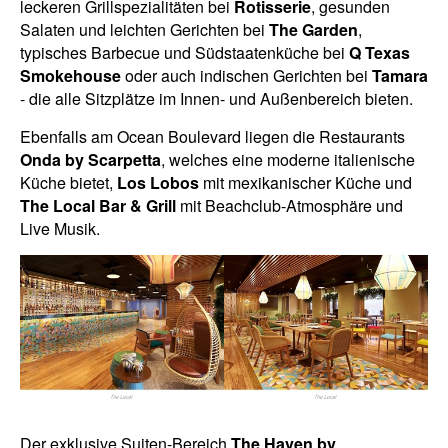
leckeren Grillspezialitäten bei
Rotisserie
, gesunden
Salaten und leichten Gerichten bei
The Garden
,
typisches Barbecue und Südstaatenküche bei
Q Texas
Smokehouse
oder auch indischen Gerichten bei
Tamara
- die alle Sitzplätze im Innen- und Außenbereich bieten.
Ebenfalls am Ocean Boulevard liegen die Restaurants
Onda by Scarpetta
, welches eine moderne italienische
Küche bietet,
Los Lobos
mit mexikanischer Küche und
The Local Bar & Grill
mit Beachclub-Atmosphäre und
Live Musik.
Der exklusive Suiten-Bereich
The Haven by